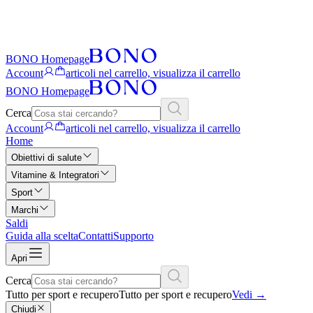
BONO Homepage
Account
articoli nel carrello, visualizza il carrello
BONO Homepage
Cerca
Account
articoli nel carrello, visualizza il carrello
Home
Obiettivi di salute
Vitamine & Integratori
Sport
Marchi
Saldi
Guida alla scelta
Contatti
Supporto
Apri
Cerca
Tutto per sport e recupero
Tutto per sport e recupero
Vedi
→
Chiudi