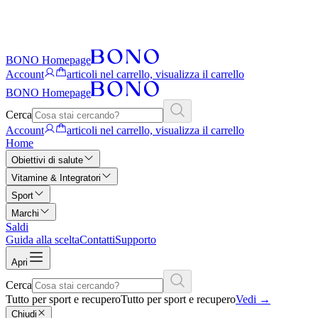
BONO Homepage
Account
articoli nel carrello, visualizza il carrello
BONO Homepage
Cerca
Account
articoli nel carrello, visualizza il carrello
Home
Obiettivi di salute
Vitamine & Integratori
Sport
Marchi
Saldi
Guida alla scelta
Contatti
Supporto
Apri
Cerca
Tutto per sport e recupero
Tutto per sport e recupero
Vedi
→
Chiudi