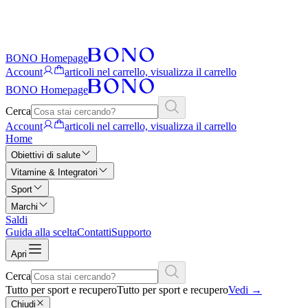
BONO Homepage
Account
articoli nel carrello, visualizza il carrello
BONO Homepage
Cerca
Account
articoli nel carrello, visualizza il carrello
Home
Obiettivi di salute
Vitamine & Integratori
Sport
Marchi
Saldi
Guida alla scelta
Contatti
Supporto
Apri
Cerca
Tutto per sport e recupero
Tutto per sport e recupero
Vedi
→
Chiudi