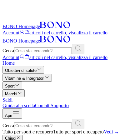
BONO Homepage
Account
articoli nel carrello, visualizza il carrello
BONO Homepage
Cerca
Account
articoli nel carrello, visualizza il carrello
Home
Obiettivi di salute
Vitamine & Integratori
Sport
Marchi
Saldi
Guida alla scelta
Contatti
Supporto
Apri
Cerca
Tutto per sport e recupero
Tutto per sport e recupero
Vedi
→
Chiudi