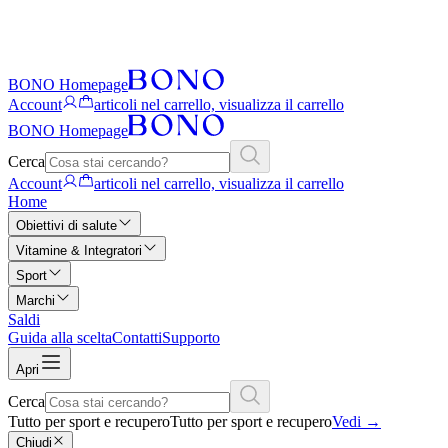
BONO Homepage
Account
articoli nel carrello, visualizza il carrello
BONO Homepage
Cerca
Account
articoli nel carrello, visualizza il carrello
Home
Obiettivi di salute
Vitamine & Integratori
Sport
Marchi
Saldi
Guida alla scelta
Contatti
Supporto
Apri
Cerca
Tutto per sport e recupero
Tutto per sport e recupero
Vedi
→
Chiudi