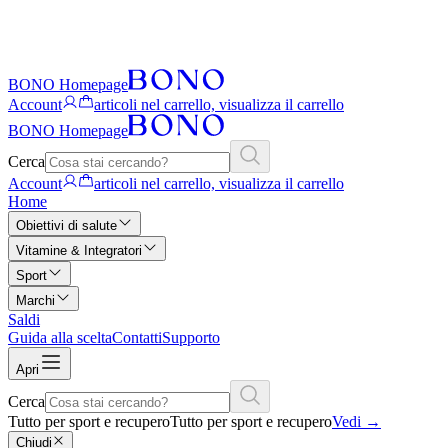
BONO Homepage
Account
articoli nel carrello, visualizza il carrello
BONO Homepage
Cerca
Account
articoli nel carrello, visualizza il carrello
Home
Obiettivi di salute
Vitamine & Integratori
Sport
Marchi
Saldi
Guida alla scelta
Contatti
Supporto
Apri
Cerca
Tutto per sport e recupero
Tutto per sport e recupero
Vedi
→
Chiudi