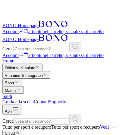
BONO Homepage
Account
articoli nel carrello, visualizza il carrello
BONO Homepage
Cerca
Account
articoli nel carrello, visualizza il carrello
Home
Obiettivi di salute
Vitamine & Integratori
Sport
Marchi
Saldi
Guida alla scelta
Contatti
Supporto
Apri
Cerca
Tutto per sport e recupero
Tutto per sport e recupero
Vedi
→
Chiudi