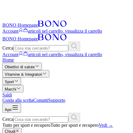
BONO Homepage
Account
articoli nel carrello, visualizza il carrello
BONO Homepage
Cerca
Account
articoli nel carrello, visualizza il carrello
Home
Obiettivi di salute
Vitamine & Integratori
Sport
Marchi
Saldi
Guida alla scelta
Contatti
Supporto
Apri
Cerca
Tutto per sport e recupero
Tutto per sport e recupero
Vedi
→
Chiudi