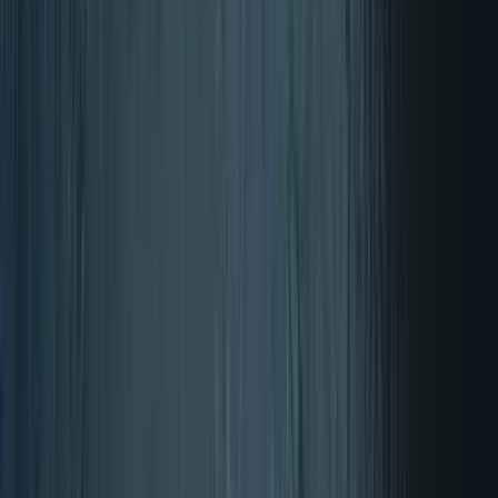
Torna a Marchi
Home
Marchi
Newton-Everett
Newton-Everett
Integratori di Newton-Everett, il marchio americano attivo dal 2003,
noto per la formula SUPERFLEX-6. Trovi compresse, capsule,
spray orali e cerotti. Ti spieghiamo quali formule hanno dosaggi
dichiarati e a chi servono davvero.
Leggi di più
→