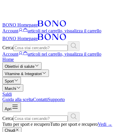
BONO Homepage
Account
articoli nel carrello, visualizza il carrello
BONO Homepage
Cerca
Account
articoli nel carrello, visualizza il carrello
Home
Obiettivi di salute
Vitamine & Integratori
Sport
Marchi
Saldi
Guida alla scelta
Contatti
Supporto
Apri
Cerca
Tutto per sport e recupero
Tutto per sport e recupero
Vedi
→
Chiudi