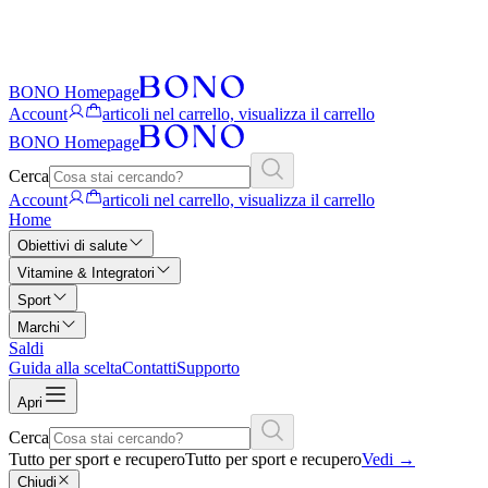
BONO Homepage
Account
articoli nel carrello, visualizza il carrello
BONO Homepage
Cerca
Account
articoli nel carrello, visualizza il carrello
Home
Obiettivi di salute
Vitamine & Integratori
Sport
Marchi
Saldi
Guida alla scelta
Contatti
Supporto
Apri
Cerca
Tutto per sport e recupero
Tutto per sport e recupero
Vedi
→
Chiudi