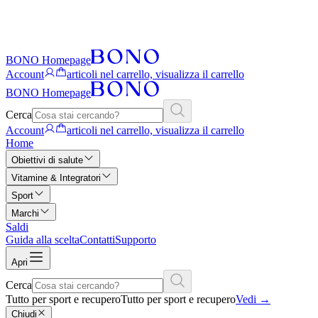
BONO Homepage
Account
articoli nel carrello, visualizza il carrello
BONO Homepage
Cerca
Account
articoli nel carrello, visualizza il carrello
Home
Obiettivi di salute
Vitamine & Integratori
Sport
Marchi
Saldi
Guida alla scelta
Contatti
Supporto
Apri
Cerca
Tutto per sport e recupero
Tutto per sport e recupero
Vedi
→
Chiudi