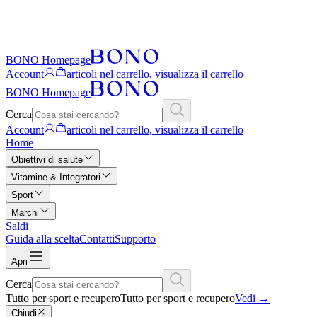
BONO Homepage
Account
articoli nel carrello, visualizza il carrello
BONO Homepage
Cerca
Account
articoli nel carrello, visualizza il carrello
Home
Obiettivi di salute
Vitamine & Integratori
Sport
Marchi
Saldi
Guida alla scelta
Contatti
Supporto
Apri
Cerca
Tutto per sport e recupero
Tutto per sport e recupero
Vedi
→
Chiudi