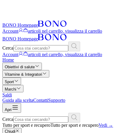
BONO Homepage
Account
articoli nel carrello, visualizza il carrello
BONO Homepage
Cerca
Account
articoli nel carrello, visualizza il carrello
Home
Obiettivi di salute
Vitamine & Integratori
Sport
Marchi
Saldi
Guida alla scelta
Contatti
Supporto
Apri
Cerca
Tutto per sport e recupero
Tutto per sport e recupero
Vedi
→
Chiudi