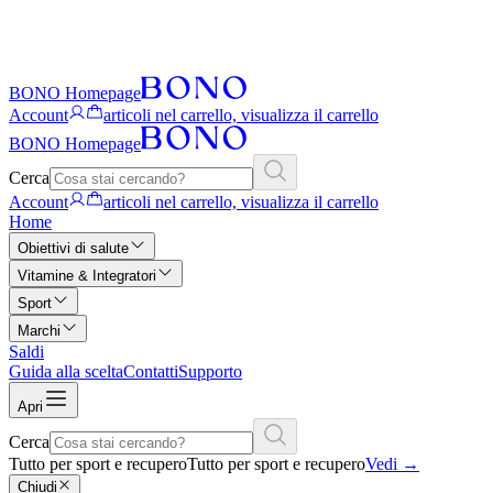
BONO Homepage
Account
articoli nel carrello, visualizza il carrello
BONO Homepage
Cerca
Account
articoli nel carrello, visualizza il carrello
Home
Obiettivi di salute
Vitamine & Integratori
Sport
Marchi
Saldi
Guida alla scelta
Contatti
Supporto
Apri
Cerca
Tutto per sport e recupero
Tutto per sport e recupero
Vedi
→
Chiudi