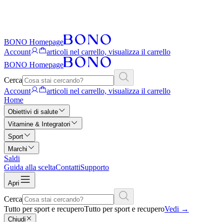
BONO Homepage
Account
articoli nel carrello, visualizza il carrello
BONO Homepage
Cerca
Account
articoli nel carrello, visualizza il carrello
Home
Obiettivi di salute
Vitamine & Integratori
Sport
Marchi
Saldi
Guida alla scelta
Contatti
Supporto
Apri
Cerca
Tutto per sport e recupero
Tutto per sport e recupero
Vedi
→
Chiudi