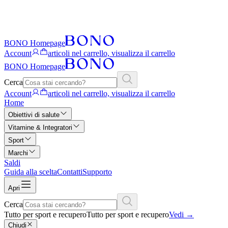
BONO Homepage
Account
articoli nel carrello, visualizza il carrello
BONO Homepage
Cerca
Account
articoli nel carrello, visualizza il carrello
Home
Obiettivi di salute
Vitamine & Integratori
Sport
Marchi
Saldi
Guida alla scelta
Contatti
Supporto
Apri
Cerca
Tutto per sport e recupero
Tutto per sport e recupero
Vedi
→
Chiudi