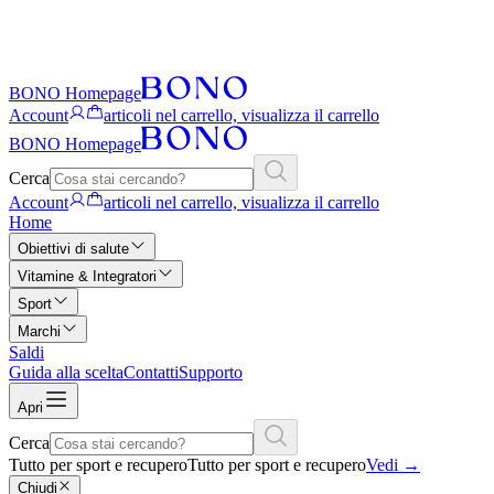
BONO Homepage
Account
articoli nel carrello, visualizza il carrello
BONO Homepage
Cerca
Account
articoli nel carrello, visualizza il carrello
Home
Obiettivi di salute
Vitamine & Integratori
Sport
Marchi
Saldi
Guida alla scelta
Contatti
Supporto
Apri
Cerca
Tutto per sport e recupero
Tutto per sport e recupero
Vedi
→
Chiudi