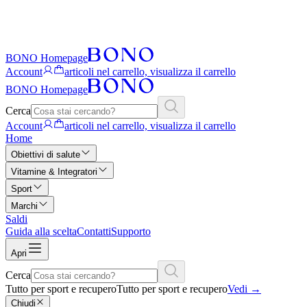
BONO Homepage
Account
articoli nel carrello, visualizza il carrello
BONO Homepage
Cerca
Account
articoli nel carrello, visualizza il carrello
Home
Obiettivi di salute
Vitamine & Integratori
Sport
Marchi
Saldi
Guida alla scelta
Contatti
Supporto
Apri
Cerca
Tutto per sport e recupero
Tutto per sport e recupero
Vedi
→
Chiudi