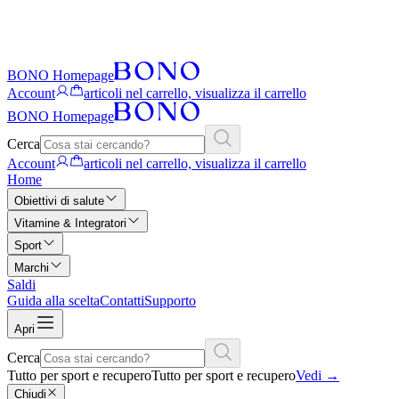
BONO Homepage
Account
articoli nel carrello, visualizza il carrello
BONO Homepage
Cerca
Account
articoli nel carrello, visualizza il carrello
Home
Obiettivi di salute
Vitamine & Integratori
Sport
Marchi
Saldi
Guida alla scelta
Contatti
Supporto
Apri
Cerca
Tutto per sport e recupero
Tutto per sport e recupero
Vedi
→
Chiudi