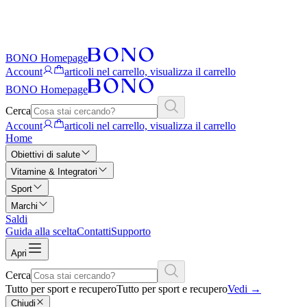
BONO Homepage
Account
articoli nel carrello, visualizza il carrello
BONO Homepage
Cerca
Account
articoli nel carrello, visualizza il carrello
Home
Obiettivi di salute
Vitamine & Integratori
Sport
Marchi
Saldi
Guida alla scelta
Contatti
Supporto
Apri
Cerca
Tutto per sport e recupero
Tutto per sport e recupero
Vedi
→
Chiudi