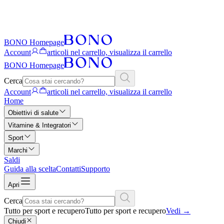
BONO Homepage
Account
articoli nel carrello, visualizza il carrello
BONO Homepage
Cerca
Account
articoli nel carrello, visualizza il carrello
Home
Obiettivi di salute
Vitamine & Integratori
Sport
Marchi
Saldi
Guida alla scelta
Contatti
Supporto
Apri
Cerca
Tutto per sport e recupero
Tutto per sport e recupero
Vedi
→
Chiudi