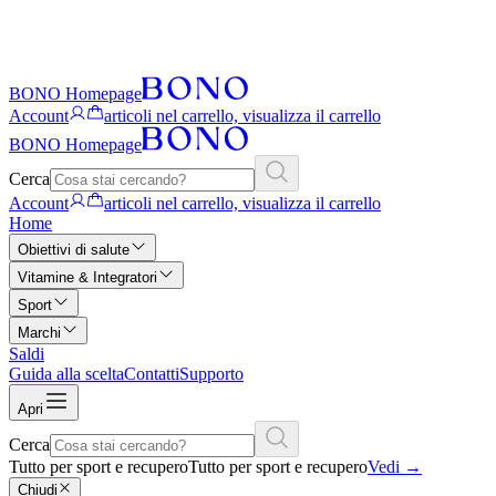
BONO Homepage
Account
articoli nel carrello, visualizza il carrello
BONO Homepage
Cerca
Account
articoli nel carrello, visualizza il carrello
Home
Obiettivi di salute
Vitamine & Integratori
Sport
Marchi
Saldi
Guida alla scelta
Contatti
Supporto
Apri
Cerca
Tutto per sport e recupero
Tutto per sport e recupero
Vedi
→
Chiudi