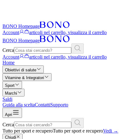
BONO Homepage
Account
articoli nel carrello, visualizza il carrello
BONO Homepage
Cerca
Account
articoli nel carrello, visualizza il carrello
Home
Obiettivi di salute
Vitamine & Integratori
Sport
Marchi
Saldi
Guida alla scelta
Contatti
Supporto
Apri
Cerca
Tutto per sport e recupero
Tutto per sport e recupero
Vedi
→
Chiudi