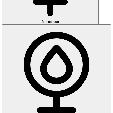
Menopausa