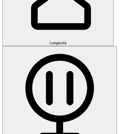
Longevità