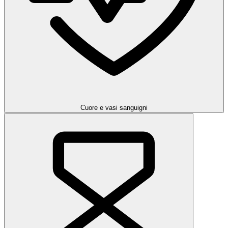
Cuore e vasi sanguigni