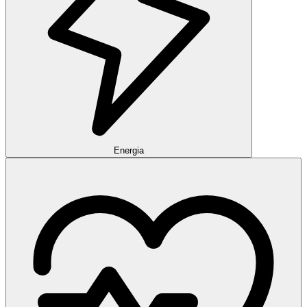
Energia