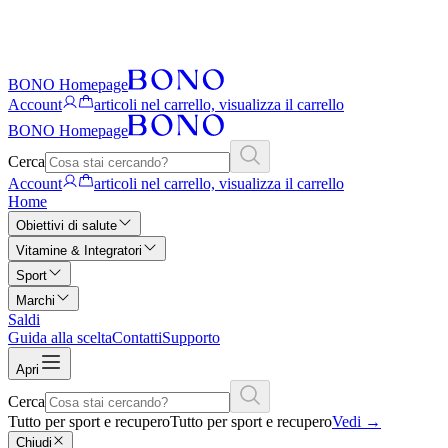
BONO Homepage
Account
articoli nel carrello, visualizza il carrello
BONO Homepage
Cerca
Account
articoli nel carrello, visualizza il carrello
Home
Obiettivi di salute
Vitamine & Integratori
Sport
Marchi
Saldi
Guida alla scelta
Contatti
Supporto
Apri
Cerca
Tutto per sport e recupero
Tutto per sport e recupero
Vedi
→
Chiudi