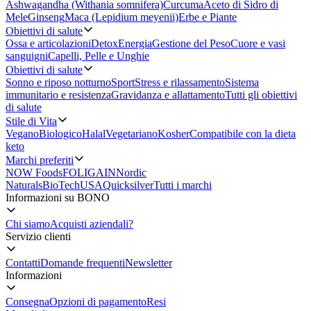
Ashwagandha (Withania somnifera)
Curcuma
Aceto di Sidro di
Mele
Ginseng
Maca (Lepidium meyenii)
Erbe e Piante
Obiettivi di salute
Ossa e articolazioni
Detox
Energia
Gestione del Peso
Cuore e vasi
sanguigni
Capelli, Pelle e Unghie
Obiettivi di salute
Sonno e riposo notturno
Sport
Stress e rilassamento
Sistema
immunitario e resistenza
Gravidanza e allattamento
Tutti gli obiettivi
di salute
Stile di Vita
Vegano
Biologico
Halal
Vegetariano
Kosher
Compatibile con la dieta
keto
Marchi preferiti
NOW Foods
FOLIGAIN
Nordic
Naturals
BioTechUSA
Quicksilver
Tutti i marchi
Informazioni su BONO
Chi siamo
Acquisti aziendali?
Servizio clienti
Contatti
Domande frequenti
Newsletter
Informazioni
Consegna
Opzioni di pagamento
Resi