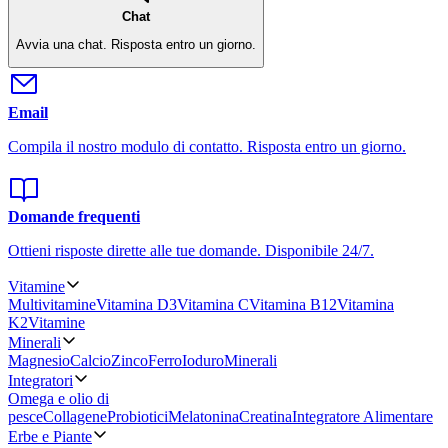
Chat
Avvia una chat.
Risposta entro un giorno.
Email
Compila il nostro modulo di contatto.
Risposta entro un giorno.
Domande frequenti
Ottieni risposte dirette alle tue domande.
Disponibile 24/7.
Vitamine
Multivitamine
Vitamina D3
Vitamina C
Vitamina B12
Vitamina
K2
Vitamine
Minerali
Magnesio
Calcio
Zinco
Ferro
Ioduro
Minerali
Integratori
Omega e olio di
pesce
Collagene
Probiotici
Melatonina
Creatina
Integratore Alimentare
Erbe e Piante