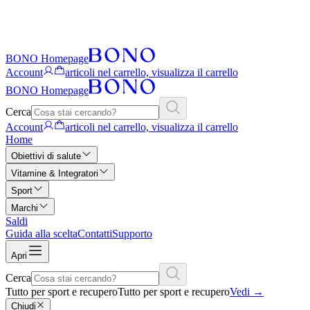
BONO Homepage
Account
articoli nel carrello, visualizza il carrello
BONO Homepage
Cerca
Account
articoli nel carrello, visualizza il carrello
Home
Obiettivi di salute
Vitamine & Integratori
Sport
Marchi
Saldi
Guida alla scelta
Contatti
Supporto
Apri
Cerca
Tutto per sport e recupero
Tutto per sport e recupero
Vedi
→
Chiudi