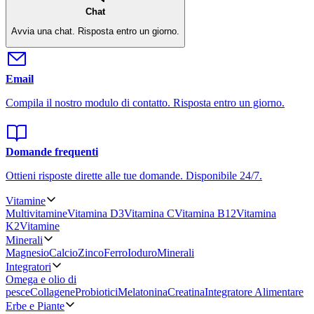
Chat
Avvia una chat.
Risposta entro un giorno.
Email
Compila il nostro modulo di contatto.
Risposta entro un giorno.
Domande frequenti
Ottieni risposte dirette alle tue domande.
Disponibile 24/7.
Vitamine
Multivitamine
Vitamina D3
Vitamina C
Vitamina B12
Vitamina
K2
Vitamine
Minerali
Magnesio
Calcio
Zinco
Ferro
Ioduro
Minerali
Integratori
Omega e olio di
pesce
Collagene
Probiotici
Melatonina
Creatina
Integratore Alimentare
Erbe e Piante