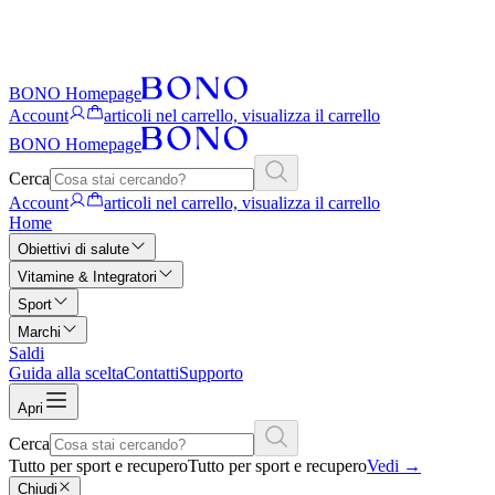
BONO Homepage
Account
articoli nel carrello, visualizza il carrello
BONO Homepage
Cerca
Account
articoli nel carrello, visualizza il carrello
Home
Obiettivi di salute
Vitamine & Integratori
Sport
Marchi
Saldi
Guida alla scelta
Contatti
Supporto
Apri
Cerca
Tutto per sport e recupero
Tutto per sport e recupero
Vedi
→
Chiudi