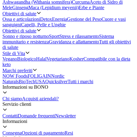
Ashwagandha (Withania somnifera)
Curcuma
Aceto di Sidro di
Mele
Ginseng
Maca (Lepidium meyenii)
Erbe e Piante
Obiettivi di salute
Ossa e articolazioni
Detox
Energia
Gestione del Peso
Cuore e vasi
sanguigni
Capelli, Pelle e Unghie
Obiettivi di salute
Sonno e riposo notturno
Sport
Stress e rilassamento
Sistema
immunitario e resistenza
Gravidanza e allattamento
Tutti gli obiettivi
di salute
Stile di Vita
Vegano
Biologico
Halal
Vegetariano
Kosher
Compatibile con la dieta
keto
Marchi preferiti
NOW Foods
FOLIGAIN
Nordic
Naturals
BioTechUSA
Quicksilver
Tutti i marchi
Informazioni su BONO
Chi siamo
Acquisti aziendali?
Servizio clienti
Contatti
Domande frequenti
Newsletter
Informazioni
Consegna
Opzioni di pagamento
Resi